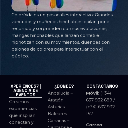
Colorfrida es un pasacalles interactivo: Grandes
zancudos y muñecos hinchables bailan por el
recorrido y sorprenden con sus evoluciones,
mangas hinchables que lanzan confeti e
hipnotizan con su movimientos, duendes con
balones de colores para interactuar con el
público.
XPERIENCE37 |
¿DONDE?
CONTÁCTANOS
AGENCIA DE
Andalucía –
Móvil:
(+34)
EVENTOS
Aragón –
637 932 689 /
Creamos
Asturias –
(+34) 637 932
experiencias
Baleares –
152
que inspiran,
Canarias –
conectan y
Correo
Cantabria –