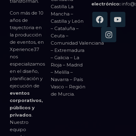
transforman.
electrónico:
info@
Castilla La
Con más de 10
Mancha –
años de
Castilla y León
trayectoria en
– Cataluña –
la producción
Ceuta –
de eventos, en
Comunidad Valenciana
Xperience37
– Extremadura
nos
– Galicia – La
especializamos
Rioja – Madrid
en el diseño,
– Melilla –
planificación y
Navarra – País
ejecución de
Vasco – Región
eventos
de Murcia.
corporativos,
públicos y
privados
.
Nuestro
equipo