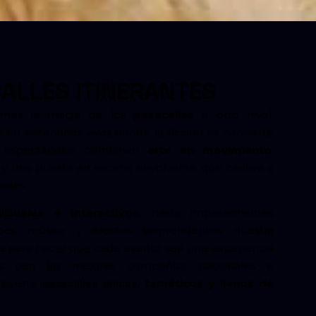
ALLES ITINERANTES
vamos la magia de los
pasacalles
a otro nivel,
s en escenarios vivos donde la ficción se convierte
s espectáculos combinan
arte en movimiento
,
s y una puesta en escena envolvente que cautiva a
ades.
visuales e interactivos
, hasta impresionantes
es, música y efectos sorprendentes, nuestra
a para hacer que cada evento sea una experiencia
amos con las mejores compañías nacionales e
recerte
, temáticos y llenos de
pasacalles únicos