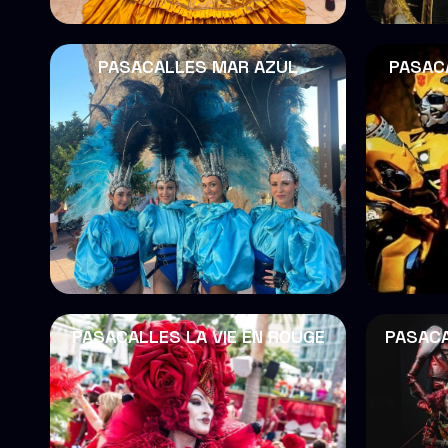
PASACALLES MAR AZUL
PASAC
PASACALLES LA VIE EN ROUGE
PASACA