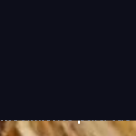
ervicios
Proyectos
Quiénes somos
Blog
Conta
ES ITINERANTES
VENTOS Y FIEST
 movimiento para tus