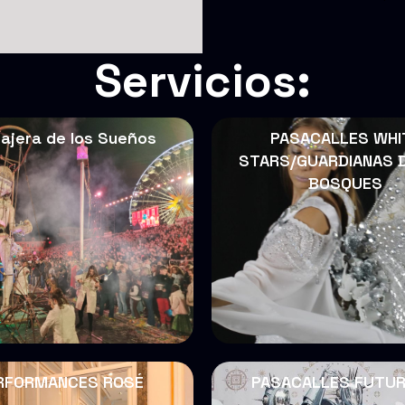
Servicios:
iajera de los Sueños
PASACALLES WHI
STARS/GUARDIANAS 
BOSQUES
RFORMANCES ROSÉ
PASACALLES FUTUR