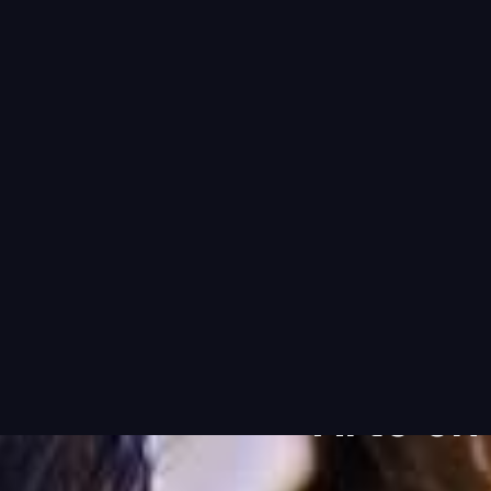
Clientes
S
PASACALL
E
Arte en