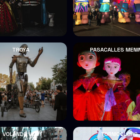
TROYA
PASACALLES MENI
VOLANDO VOY
TORNICOLORS