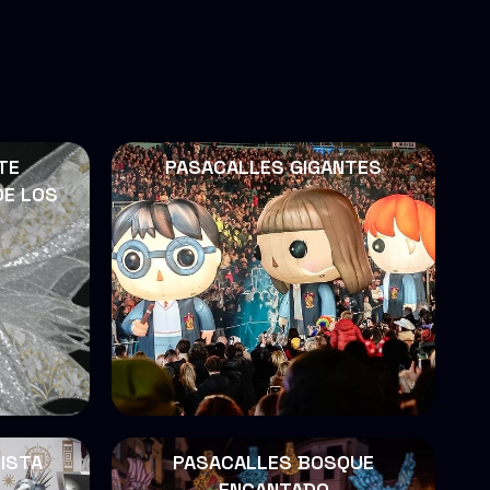
TE
PASACALLES GIGANTES
DE LOS
ISTA
PASACALLES BOSQUE
ENCANTADO