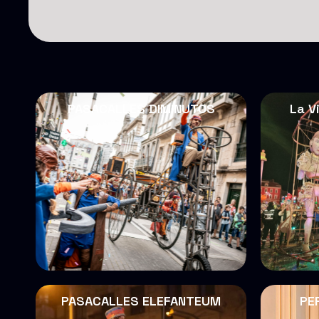
PASACALLES DIMINUTOS
La V
PASACALLES ELEFANTEUM
PE