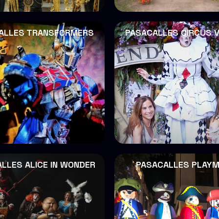
ALLES TRANSFORMERS
PASACALLES CIRCUS V
LLES ALICE IN WONDER
PASACALLES PLAYM