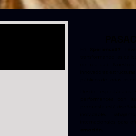
PASAC
En
Xperience37
, lle
transformando las calle
en realidad. Nuestro
innovadoras estructura
públicos de todas las ed
Desde espectáculos
performances con luc
propuesta está diseñad
inolvidable. Trabaj
internacionales para of
emoción.