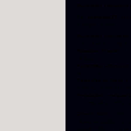
Pasacalles Temáticos 
En
Xperience37,
crea
cualquier ocasión:
Pasacalles familiares:
interactivas que sorpre
Hada
Pasacalles infantiles:
de luz y color.
Pasacalles luminosos:
nocturnos.
y 
Pasacalles de fuego
rinde homenaje a los el
Pasacalles vanguard
conceptuales que transp
y asegúra
Reserva ahora
dejará sin aliento. ¡C
evento brille con luz pro