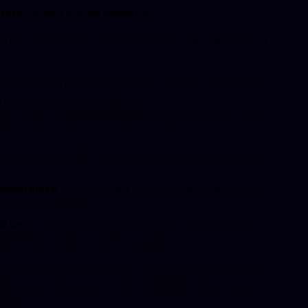
para Todo Tipo de Eventos
mos pasacalles temáticos que se adaptan a
Dragones, juguetes gigantes, títeres y marionetas
nden a grandes y pequeños.
s, elfos y criaturas fantásticas que llenan las calles
Espectáculos de luz y magia ideales para eventos
naturaleza
: Una puesta en escena vibrante que
ementos naturales.
istas
: Performances futuristas, surrealistas y
ortan al público a otro mundo.
te de traer a tu público un espectáculo que les
ontáctanos y descubre cómo podemos hacer que tu
pia!