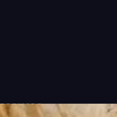
cto
 PARA TUS
AS
 eventos