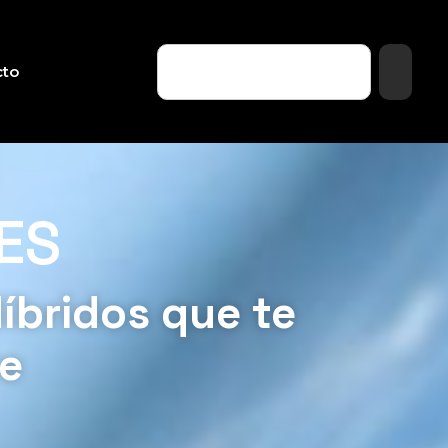
cto
ES
íbridos que te
te