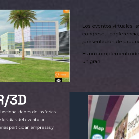
Los eventos virtuales s
congreso, conferencia
,presentación de produc
Es un complemento ideal 
un gran
VR/3D
uncionalidades de las ferias
 los días del evento sin
erias participan empresas y