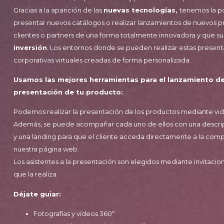
Gracias a la aparición de las
nuevas tecnologías,
tenemos la po
presentar nuevos catálogos o realizar lanzamientos de nuevos pro
clientes o partners de una forma totalmente innovadora y que 
inversión
. Los entornos donde se pueden realizar estas present
corporativas virtuales creadas de forma personalizada.
Usamos las mejores herramientas para el lanzamiento de
presentación de tu producto:
Podemos realizar la presentación de los productos mediante vide
Además, se puede acompañar cada uno de ellos con una descripc
y una landing para que el cliente acceda directamente a la com
nuestra página web.
Los asistentes a la presentación son elegidos mediante invitaci
que la realiza.
Déjate guiar:
Fotografías y vídeos 360º