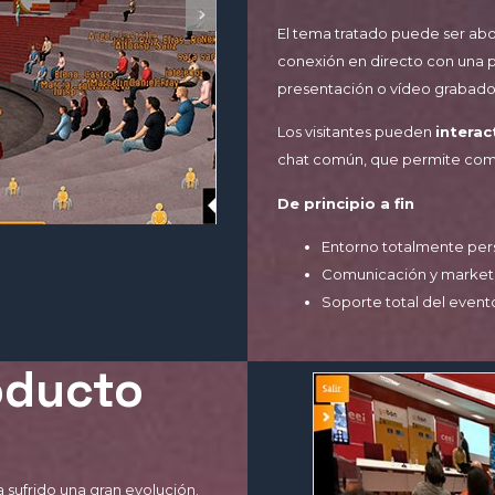
El tema tratado puede ser abo
conexión en directo con una 
presentación o vídeo grabado
Los visitantes pueden
interac
chat común, que permite comu
De principio a fin
Entorno totalmente per
Comunicación y market
Soporte total del event
oducto
 sufrido una gran evolución.