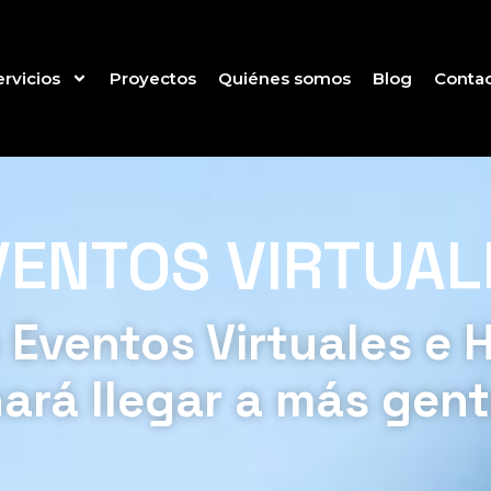
ervicios
Proyectos
Quiénes somos
Blog
Conta
VENTOS VIRTUAL
 Eventos Virtuales e H
ará llegar a más gen