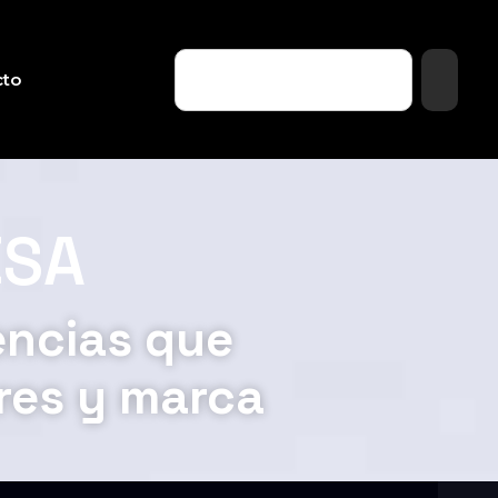
cto
ESA
encias que
ores y marca