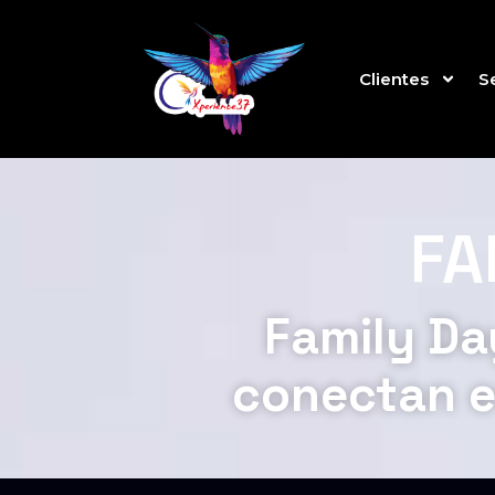
Clientes
S
FA
Family Da
conectan eq