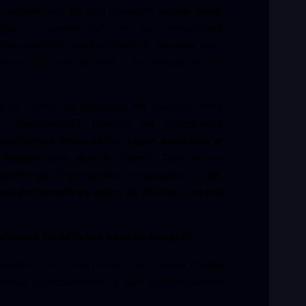
na experiencia de alto impacto, donde cada
lia se convierten en los verdaderos
amos eventos corporativos a medida que
 identidad, los valores y la cultura de tu
nales como las agencias de eventos más
en Xperience37 porque no ofrecemos
. Aportamos
innovación, rigor logístico y
límites
para que el Family Day de tu
periencia memorable, impecable y de
tros
y
performances,
grupo de música
juegos
iencia inolvidable para tu equipo?
 descubre cómo podemos llevar la magia
ativa directamente a tus celebraciones