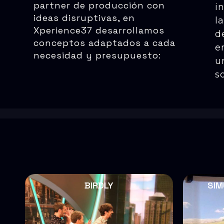
partner de producción con
i
ideas disruptivas, en
l
Xperience37 desarrollamos
d
conceptos adaptados a cada
e
necesidad y presupuesto:
u
s
BIRDLY
SIM