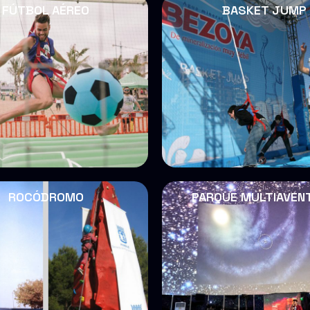
FÚTBOL AÉREO
BASKET JUMP
ROCÓDROMO
PARQUE MULTIAVEN