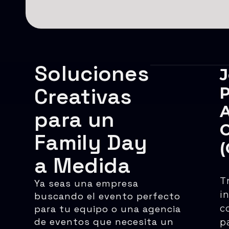
Soluciones
J
Creativas
P
A
para un
C
Family Day
(
a Medida
T
Ya seas una empresa
i
buscando el evento perfecto
para tu equipo o una agencia
c
de eventos que necesita un
p