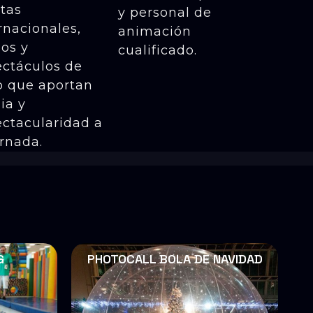
stas
y personal de
rnacionales,
animación
os y
cualificado.
ectáculos de
o que aportan
ia y
ctacularidad a
ornada.
G
PHOTOCALL BOLA DE NAVIDAD