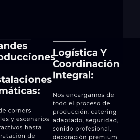
andes
Logística Y
oducciones
Coordinación
Integral:
stalaciones
máticas:
Nos encargamos de
todo el proceso de
de corners
producción: catering
ales y escenarios
adaptado, seguridad,
ractivos hasta
sonido profesional,
ratación de
decoración premium