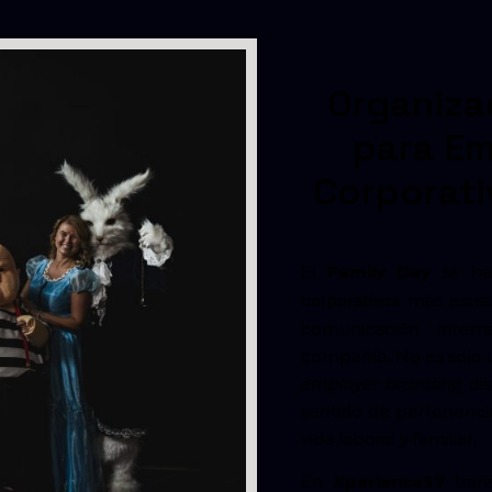
Organiza
para Em
Corporati
El
Family Day
se ha
más estrat
corporativos
comunicación inter
compañía. No es solo 
employer branding
dis
sentido de pertenencia
vida laboral y familiar.
En
Xperience37
trans