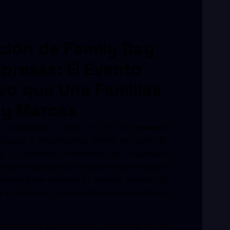
ción de Family Day
presas: El Evento
vo que Une Familias
y Marcas
 consolidado como uno de los
eventos
égicos e importantes dentro del plan de
na y recursos humanos de cualquier
una jornada de ocio; es una herramienta de
eñada para celebrar el talento, reforzar el
 y promover una conciliación real entre la
formamos el concepto tradicional de la