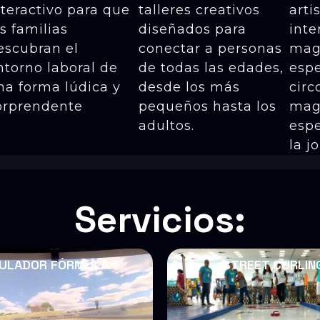
nteractivo para que
talleres creativos
arti
as familias
diseñados para
inte
escubran el
conectar a personas
mag
ntorno laboral de
de todas las edades,
esp
na forma lúdica y
desde los más
circ
orprendente
pequeños hasta los
mag
adultos.
espe
la j
Servicios:
ULADOR FÓRMULA 1
STREET CURLIN