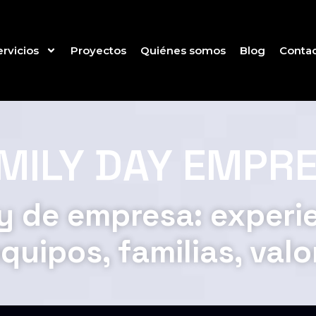
ervicios
Proyectos
Quiénes somos
Blog
Conta
MILY DAY EMPR
y de empresa: experi
uipos, familias, val