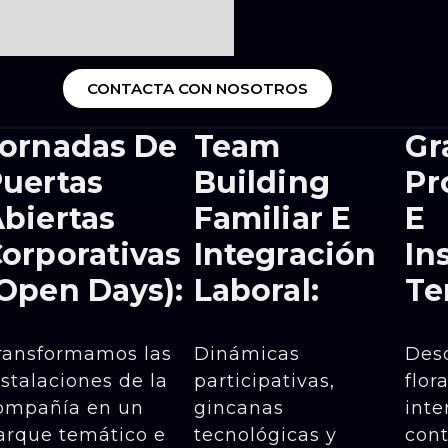
CONTACTA CON NOSOTROS
ornadas De
Team
Gr
uertas
Building
Pr
biertas
Familiar E
E
orporativas
Integración
In
Open Days):
Laboral:
Te
ransformamos las
Dinámicas
Des
nstalaciones de la
participativas,
flor
ompañía en un
gincanas
inte
arque temático e
tecnológicas y
cont