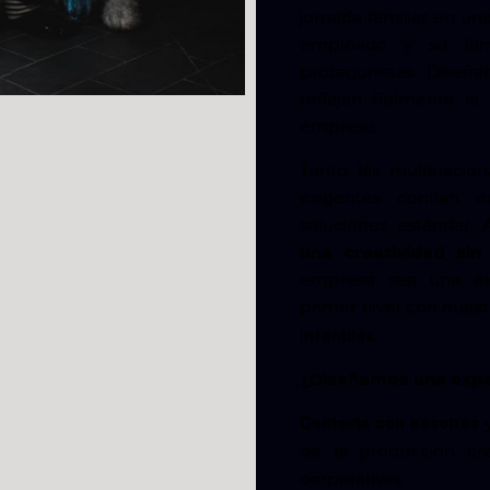
jornada familiar en u
empleado y su fami
protagonistas. Diseñ
reflejan fielmente la
empresa.
Tanto las multinacio
exigentes confían 
soluciones estándar
una creatividad sin 
empresa sea una ex
primer nivel con nues
infantiles.
¿Diseñamos una exper
y
Contacta con nosotros
de la producción cre
corporativas.