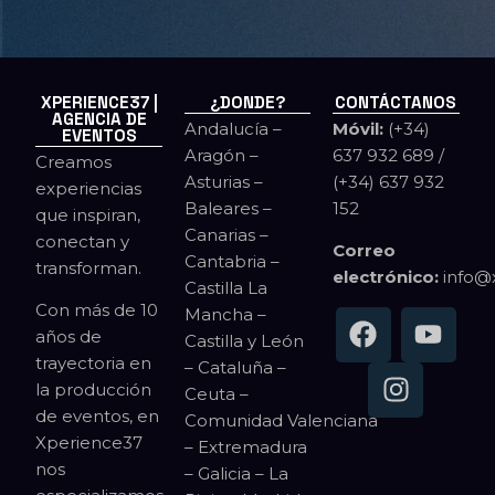
XPERIENCE37 |
¿DONDE?
CONTÁCTANOS
AGENCIA DE
Andalucía –
Móvil:
(+34)
EVENTOS
Aragón –
637 932 689 /
Creamos
Asturias –
(+34) 637 932
experiencias
Baleares –
152
que inspiran,
Canarias –
conectan y
Correo
Cantabria –
transforman.
electrónico:
info@
Castilla La
Con más de 10
Mancha –
años de
Castilla y León
trayectoria en
– Cataluña –
la producción
Ceuta –
de eventos, en
Comunidad Valenciana
Xperience37
– Extremadura
nos
– Galicia – La